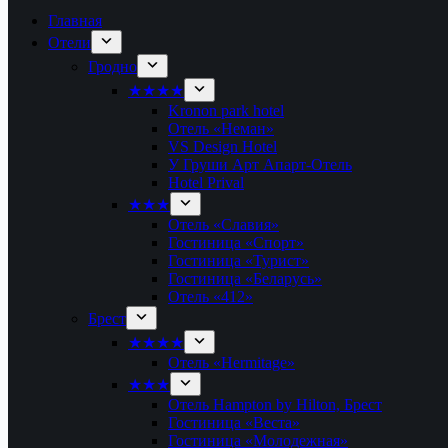
Главная
Отели
Гродно
★★★★
Kronon park hotel
Отель «Неман»
VS Design Hotel
У Груши Арт Апарт-Отель
Hotel Prival
★★★
Отель «Славия»
Гостиница «Спорт»
Гостиница «Турист»
Гостиница «Беларусь»
Отель «412»
Брест
★★★★
Отель «Hermitage»
★★★
Отель Hampton by Hilton, Брест
Гостиница «Веста»
Гостиница «Молодежная»