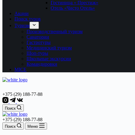
Гостиница « Престиж»
Отель «Чисто Отель»
Акции
Поиск туров
Туризм
Производственный туризм
Санатории
Гастротуры
Медицинский туризм
Шоп-туры
Школьные экскурсии
Командировки
MICE
+375 (29) 188-77-88
Поиск
+375 (29) 188-77-88
Поиск
Меню