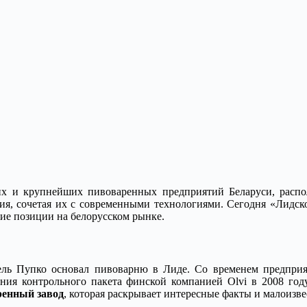
 и крупнейших пивоваренных предприятий Беларуси, распол
ния, сочетая их с современными технологиями. Сегодня «Лидск
щие позиции на белорусском рынке.
сель Пупко основал пивоварню в Лиде. Со временем предприя
ния контрольного пакета финской компанией Olvi в 2008 год
ренный завод
, которая раскрывает интересные факты и малоизв