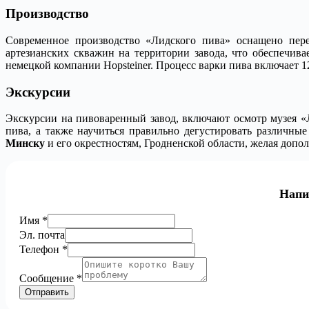
Производство
Современное производство «Лидского пива» оснащено пере
артезианских скважин на территории завода, что обеспечива
немецкой компании Hopsteiner. Процесс варки пива включает 12
Экскурсии
Экскурсии на пивоваренный завод, включают осмотр музея «Л
пива, а также научиться правильно дегустировать различны
Минску
и его окрестностям, Гродненской области, желая допо
Напи
Эл.
Имя
*
Телефон
Эл. почта
Сообщение
Телефон
*
Сообщение
*
Отправить